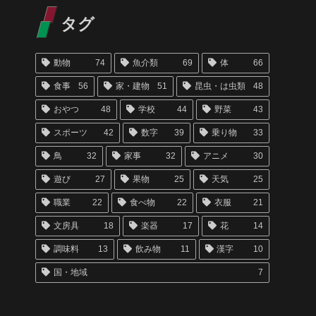
タグ
動物
74
魚介類
69
体
66
食事
56
家・建物
51
昆虫・は虫類
48
おやつ
48
学校
44
野菜
43
スポーツ
42
数字
39
乗り物
33
鳥
32
家事
32
アニメ
30
遊び
27
果物
25
天気
25
職業
22
食べ物
22
衣服
21
文房具
18
楽器
17
花
14
調味料
13
飲み物
11
漢字
10
国・地域
7