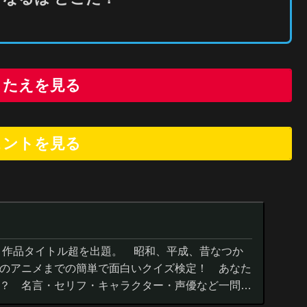
こたえを見る
ヒントを
見
る
０作品タイトル超を出題。 昭和、平成、昔なつか
のアニメまでの簡単で面白いクイズ検定！ あなた
？ 名言・セリフ・キャラクター・声優など一問一
までの小学生の簡単問題から難...