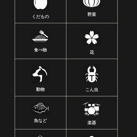
野菜
くだもの
食べ物
花
動物
こん虫
魚など
楽器