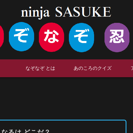
なぞなぞ とは
あのころのクイズ
くなるは どこだ？