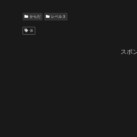
からだ
レベル３
体
スポ