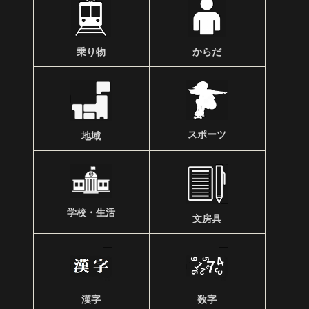
乗り物
からだ
スポーツ
地域
学校・生活
文房具
漢字
数字