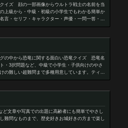
クイズ 顔の一部画像からウルトラ戦士の名前を当
の上級から・中級・初級の小学生でもわかる簡単か
名言・セリフ・キャラクター・声優・一問一答・3
グの中から恐竜に関する面白い恐竜クイズ 恐竜名
ト・3択問題など、中級で小学生・子供向けのやさ
けの難しい超難問まで多種用意しています。ティラ
ウルス,アロサウルス,モササ...
城など文章や写真での出題に高齢者にも簡単でやさし
し難問なものまで、歴史好きお城好きの方まで楽し