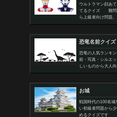
ウルトラマン顔あて
てるクイズ 難問
ら上級者向け問題。
択問題まで。
恐竜名前クイズ
恐竜の人気ランキン
前・写真・シルエッ
しいものから大人向
ノサウルス,スピノサ
お城
戦国時代の100名
い初級者問題から少
めるクイズです