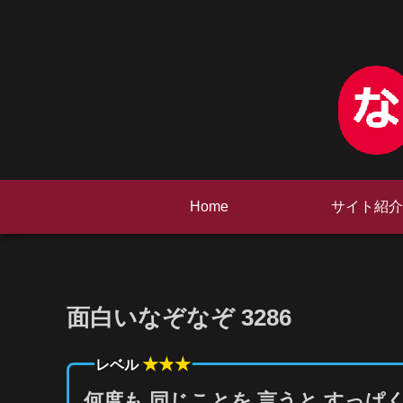
Home
サイト紹介
面白いなぞなぞ 3286
★★
★
レベル
何度も 同じことを 言うと すっぱ