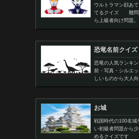
ウルトラマン顔あて
てるクイズ 難問
ら上級者向け問題。
択問題まで。
恐竜名前クイズ
恐竜の人気ランキン
前・写真・シルエッ
しいものから大人向
ノサウルス,スピノサ
お城
戦国時代の100名
い初級者問題から少
めるクイズです