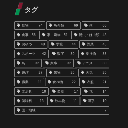
タグ
動物
74
魚介類
69
体
66
食事
56
家・建物
51
昆虫・は虫類
48
おやつ
48
学校
44
野菜
43
スポーツ
42
数字
39
乗り物
33
鳥
32
家事
32
アニメ
30
遊び
27
果物
25
天気
25
職業
22
食べ物
22
衣服
21
文房具
18
楽器
17
花
14
調味料
13
飲み物
11
漢字
10
国・地域
7