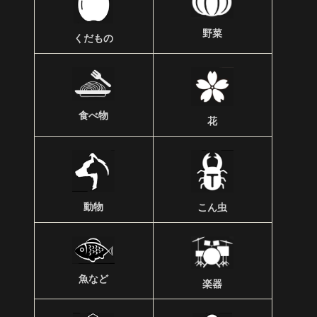
野菜
くだもの
食べ物
花
動物
こん虫
魚など
楽器