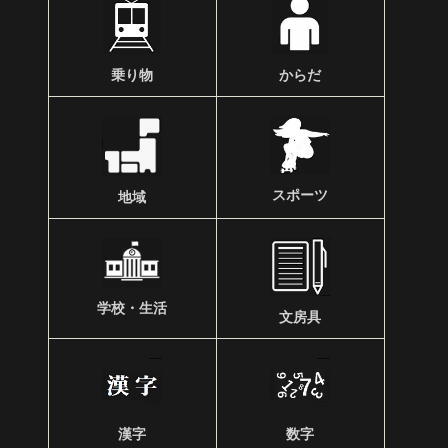
乗り物
からだ
スポーツ
地域
学校・生活
文房具
漢字
数字