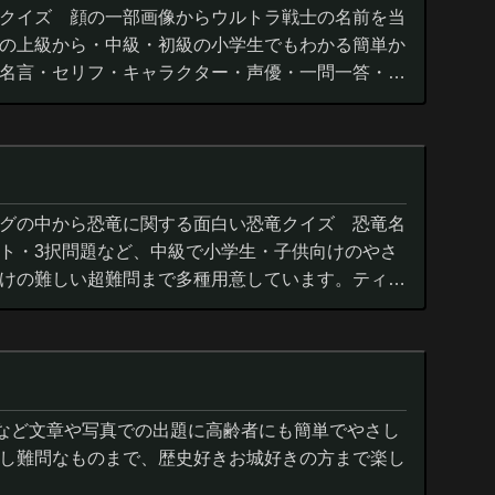
クイズ 顔の一部画像からウルトラ戦士の名前を当
の上級から・中級・初級の小学生でもわかる簡単か
名言・セリフ・キャラクター・声優・一問一答・3
グの中から恐竜に関する面白い恐竜クイズ 恐竜名
ト・3択問題など、中級で小学生・子供向けのやさ
けの難しい超難問まで多種用意しています。ティラ
ウルス,アロサウルス,モササ...
城など文章や写真での出題に高齢者にも簡単でやさし
し難問なものまで、歴史好きお城好きの方まで楽し