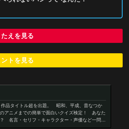
こたえを見る
ヒントを
見
る
０作品タイトル超を出題。 昭和、平成、昔なつか
のアニメまでの簡単で面白いクイズ検定！ あなた
？ 名言・セリフ・キャラクター・声優など一問一
までの小学生の簡単問題から難...